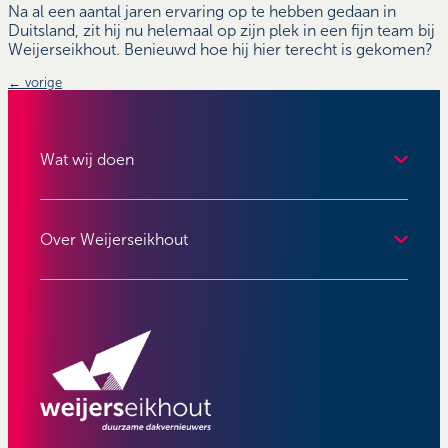
Na al een aantal jaren ervaring op te hebben gedaan in
Duitsland, zit hij nu helemaal op zijn plek in een fijn team bij
Weijerseikhout. Benieuwd hoe hij hier terecht is gekomen?
←
vorige
Wat wij doen
Over Weijerseikhout