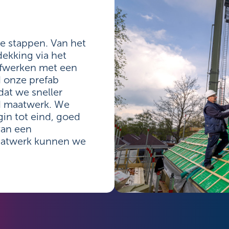
de stappen. Van het
ekking via het
 afwerken met een
 onze prefab
dat we sneller
jd maatwerk. We
gin tot eind, goed
van een
aatwerk kunnen we