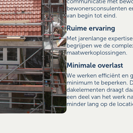
communicatie met bew
bewonersconsulenten e
van begin tot eind.
Ruime ervaring
Met jarenlange expertis
begrijpen we de complexi
maatwerkoplossingen.
Minimale overlast
We werken efficiënt en g
minimum te beperken. De
dakelementen draagt daa
een deel van het werk n
minder lang op de locatie