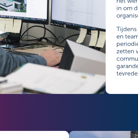
het we
in om de
organis
Tijdens
en team
periodi
zetten
communi
garande
tevred