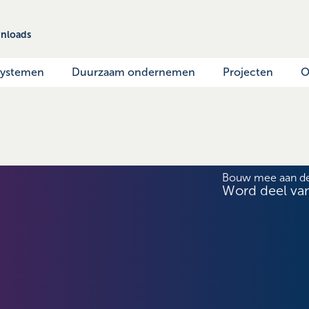
nloads
systemen
Duurzaam ondernemen
Projecten
O
Bouw mee aan d
Word deel va