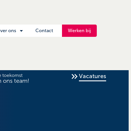
ver ons
Contact
Werken bij
e toekomst
Vacatures
n ons team!