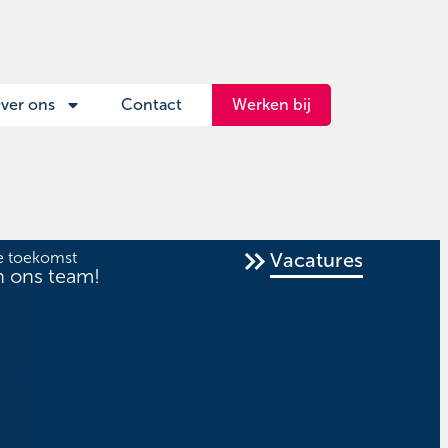
ver ons
Contact
Werken bij
e toekomst
Vacatures
n ons team!