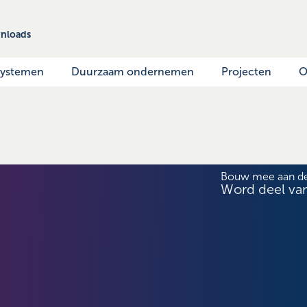
nloads
systemen
Duurzaam ondernemen
Projecten
O
Bouw mee aan d
Word deel va