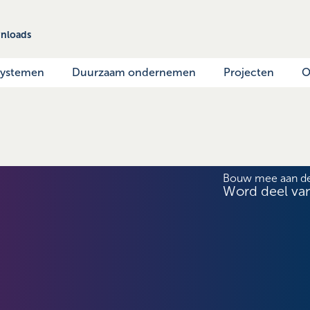
nloads
systemen
Duurzaam ondernemen
Projecten
O
Bouw mee aan d
Word deel va