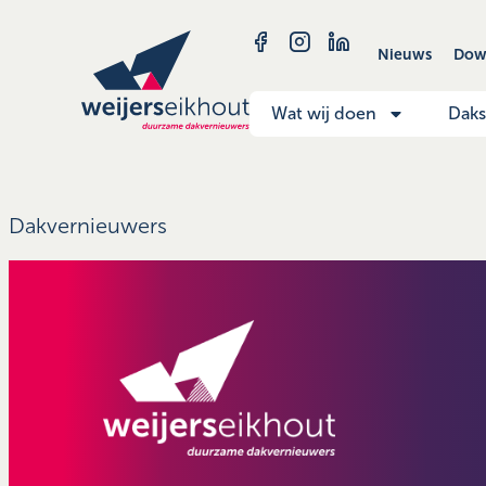
Nieuws
Dow
Wat wij doen
Dak
Dakvernieuwers