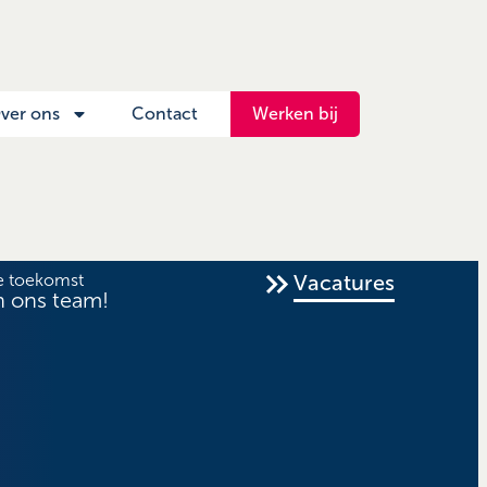
ver ons
Contact
Werken bij
e toekomst
Vacatures
n ons team!