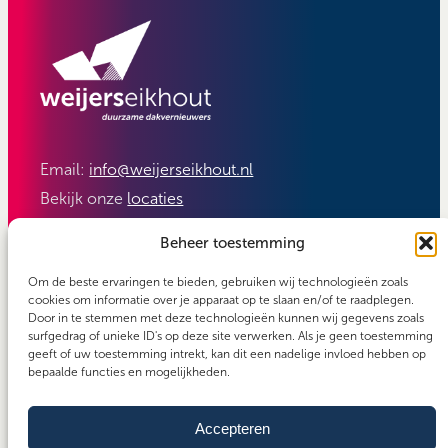
Email:
info@weijerseikhout.nl
Bekijk onze
locaties
Volg ons:
Beheer toestemming
Om de beste ervaringen te bieden, gebruiken wij technologieën zoals
cookies om informatie over je apparaat op te slaan en/of te raadplegen.
Door in te stemmen met deze technologieën kunnen wij gegevens zoals
surfgedrag of unieke ID's op deze site verwerken. Als je geen toestemming
geeft of uw toestemming intrekt, kan dit een nadelige invloed hebben op
bepaalde functies en mogelijkheden.
Accepteren
Carefos groep