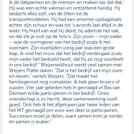
ik de dakpannen en de mensen en maken we dat dak.’
Hij was een echte vakman en ontzettend handig. Hij
bedacht alles zelf, van de liften tot de
transportmiddelen. Hij had een enorme opslagplaats
achter zijn schuur en was tot ’s avonds laat altijd in de
weer. Hij hield van wat hij deed, hij ademde het vak,
en dat zie je ook op de foto’s. Zijn zoon – mijn vader
– was de vormgever van het bedrijf zoals ik het
overnam. Zijn overlijden vorig jaar was een grote
klap. Ik vind het mooi dat het bedrijf verdergaat zoals
mijn vader het bedoeld heeft, dat hij zo nog voorleeft
in ons bedrijf.” Weijerseikhout werkt veel samen met
Weijers Platte daken. “Dat is het bedrijf van mijn oom
en neven,” vertelt Weijers. “Dat maakt het
familiegevoel nog completer. Ik heb geen broers of
zussen. Vier jaar geleden heb ik gevraagd of Bas van
Deinsen wilde participeren in het bedrijf. Onze
vriendschap is zo hecht, deze samenwerking voelt
goed. Ook heb ik het afgelopen jaar twee leden van
het MT gevraagd om voor een deel te participeren.
Successen moet je delen, want samen kom je verder
en samen is leuker.”