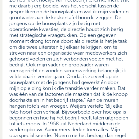
me daarbij erg boeide, was het verschil tussen de
gesprekken op de bouwplaats en wat ik mijn vader en
grootvader aan de keukentafel hoorde zeggen. De
jongens op de bouwplaats zijn bezig met
operationele kwesties, de directie houdt zich bezig
met strategische vraagstukken. Op een gegeven
moment drong tot me door: als directie is het je taak
om die twee uitersten bij elkaar te krijgen, om te
streven naar een organisatie waar medewerkers zich
gehoord voelen en zich verbonden voelen met het
bedrijf. Ook mijn vader en grootvader waren
mensgericht en vonden samenwerking belangrijk; ik
wilde daarin verder gaan. Omdat ik zo veel op de
bouwplaats met de jongens had gewerkt én door
mijn opleiding kon ik die transitie verder maken. Dat
was één van de factoren die maakten dat ik de knoop
doorhakte en in het bedrijf stapte.” Aan de muren
hangen foto’s van vroeger. Weijers vertelt: “Bij elke
foto hoort een verhaal. Bijvoorbeeld over hoe opa is
begonnen en hoe hij het bedrijf heeft laten uitgroeien
tot iets moois. In 1958 zat Nederland middenin de
wederopbouw. Aannemers deden toen alles. Mijn
opa specialiseerde: ‘Noem me het bedrag, dan regel