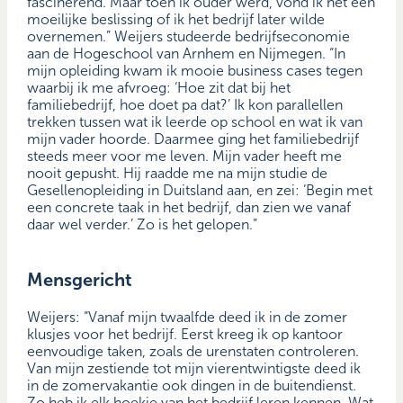
fascinerend. Maar toen ik ouder werd, vond ik het een
moeilijke beslissing of ik het bedrijf later wilde
overnemen.” Weijers studeerde bedrijfseconomie
aan de Hogeschool van Arnhem en Nijmegen. “In
mijn opleiding kwam ik mooie business cases tegen
waarbij ik me afvroeg: ‘Hoe zit dat bij het
familiebedrijf, hoe doet pa dat?’ Ik kon parallellen
trekken tussen wat ik leerde op school en wat ik van
mijn vader hoorde. Daarmee ging het familiebedrijf
steeds meer voor me leven. Mijn vader heeft me
nooit gepusht. Hij raadde me na mijn studie de
Gesellenopleiding in Duitsland aan, en zei: ‘Begin met
een concrete taak in het bedrijf, dan zien we vanaf
daar wel verder.’ Zo is het gelopen.”
Mensgericht
Weijers: “Vanaf mijn twaalfde deed ik in de zomer
klusjes voor het bedrijf. Eerst kreeg ik op kantoor
eenvoudige taken, zoals de urenstaten controleren.
Van mijn zestiende tot mijn vierentwintigste deed ik
in de zomervakantie ook dingen in de buitendienst.
Zo heb ik elk hoekje van het bedrijf leren kennen. Wat