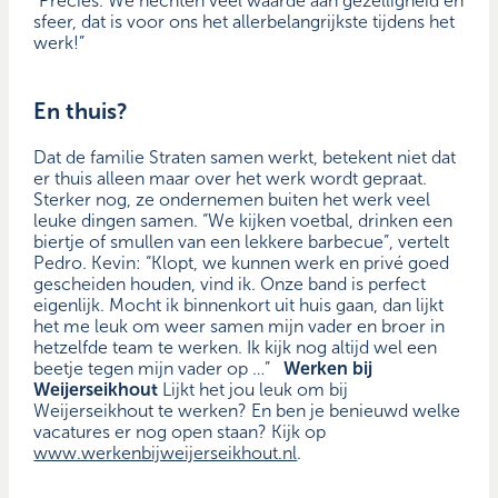
“Precies. We hechten veel waarde aan gezelligheid en
sfeer, dat is voor ons het allerbelangrijkste tijdens het
werk!”
En thuis?
Dat de familie Straten samen werkt, betekent niet dat
er thuis alleen maar over het werk wordt gepraat.
Sterker nog, ze ondernemen buiten het werk veel
leuke dingen samen. “We kijken voetbal, drinken een
biertje of smullen van een lekkere barbecue”, vertelt
Pedro. Kevin: “Klopt, we kunnen werk en privé goed
gescheiden houden, vind ik. Onze band is perfect
eigenlijk. Mocht ik binnenkort uit huis gaan, dan lijkt
het me leuk om weer samen mijn vader en broer in
hetzelfde team te werken. Ik kijk nog altijd wel een
beetje tegen mijn vader op …”
Werken bij
Weijerseikhout
Lijkt het jou leuk om bij
Weijerseikhout te werken? En ben je benieuwd welke
vacatures er nog open staan? Kijk op
www.werkenbijweijerseikhout.nl
.