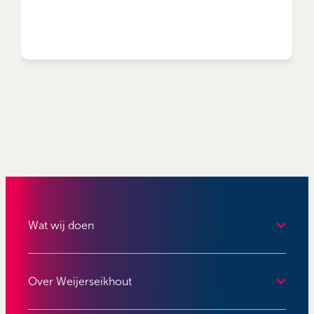
Wat wij doen
Over Weijerseikhout