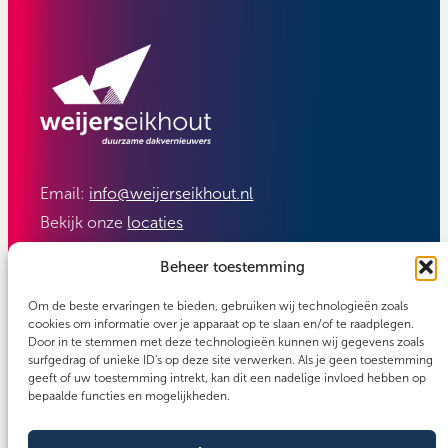
Email:
info@weijerseikhout.nl
Bekijk onze
locaties
Volg ons:
Beheer toestemming
Om de beste ervaringen te bieden, gebruiken wij technologieën zoals
cookies om informatie over je apparaat op te slaan en/of te raadplegen.
Door in te stemmen met deze technologieën kunnen wij gegevens zoals
surfgedrag of unieke ID's op deze site verwerken. Als je geen toestemming
geeft of uw toestemming intrekt, kan dit een nadelige invloed hebben op
bepaalde functies en mogelijkheden.