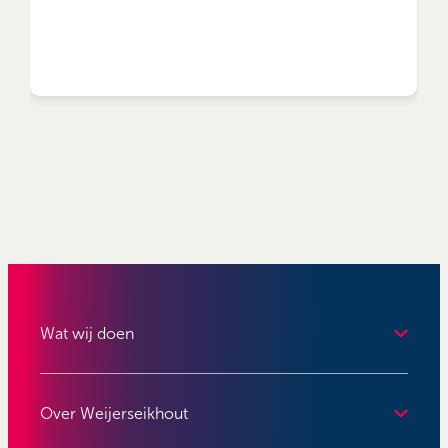
Wat wij doen
Over Weijerseikhout