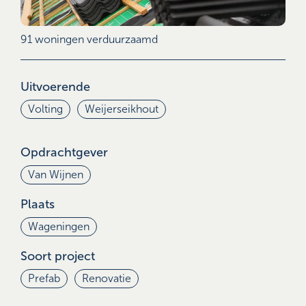
91 woningen verduurzaamd
Uitvoerende
Volting
Weijerseikhout
Opdrachtgever
Van Wijnen
Plaats
Wageningen
Soort project
Prefab
Renovatie