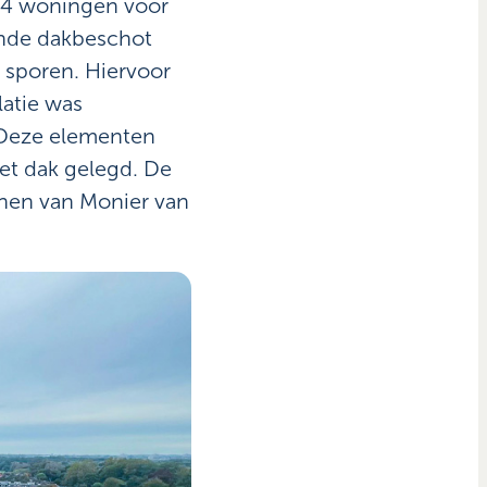
104 woningen voor
nde dakbeschot
 sporen. Hiervoor
latie was
 Deze elementen
et dak gelegd. De
nen van Monier van