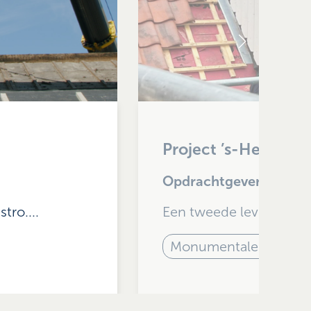
Project ’s-Hertoge
Opdrachtgever:
Braba
ro....
Een tweede leven voor 
Monumentale panden