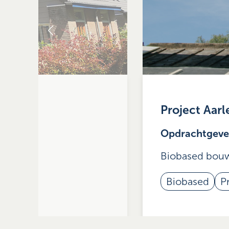
Project Aarl
Opdrachtgeve
Biobased bouw
Biobased
P