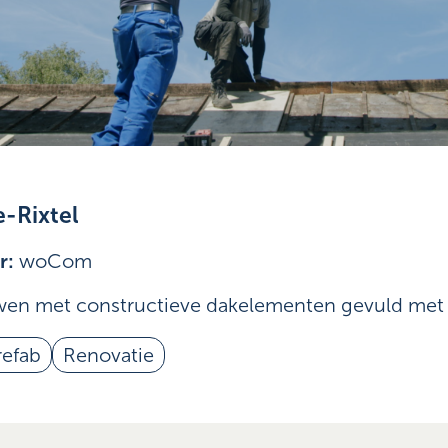
e-Rixtel
r:
woCom
en met constructieve dakelementen gevuld met st
refab
Renovatie