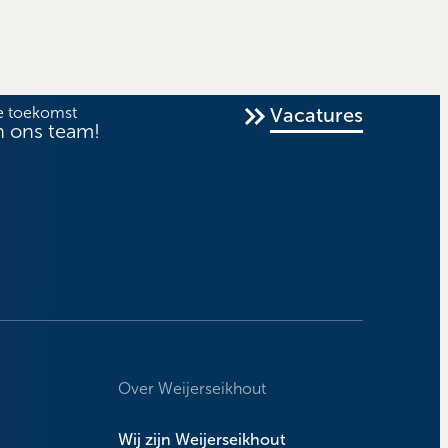
e toekomst
Vacatures
n ons team!
Over Weijerseikhout
Wij zijn Weijerseikhout