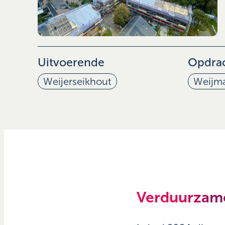
Uitvoerende
Opdra
Weijerseikhout
Weijm
Verduurzamen