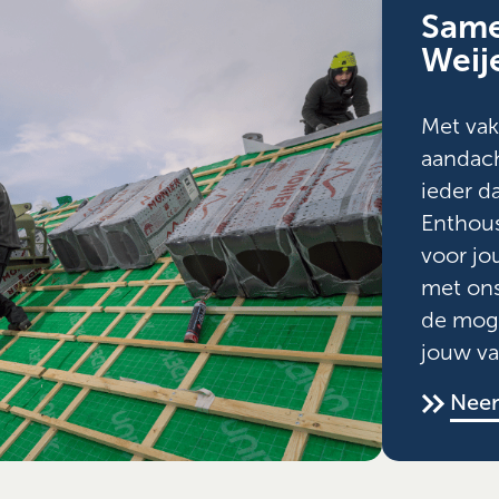
Sam
Weij
Met va
aandac
ieder d
Enthous
voor j
met ons
de mog
jouw va
Neem