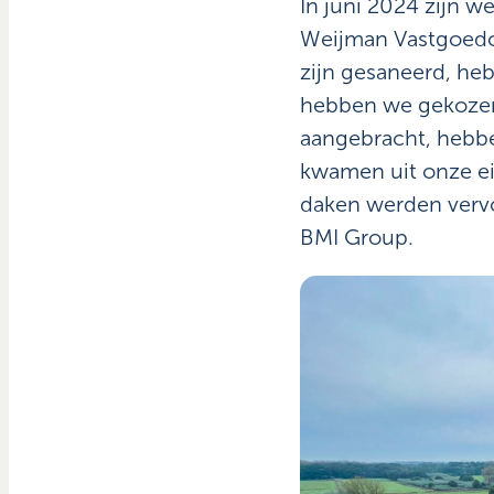
In juni 2024 zijn 
Weijman Vastgoedo
zijn gesaneerd, he
hebben we gekozen v
aangebracht, hebb
kwamen uit onze ei
daken werden vervo
BMI Group.