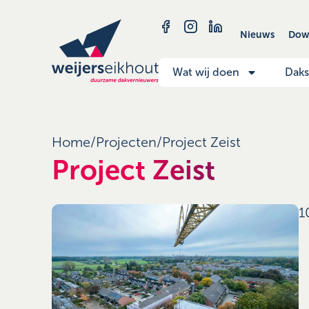
Nieuws
Dow
Wat wij doen
Dak
Home
/
Projecten
/
Project Zeist
Project Zeist
1